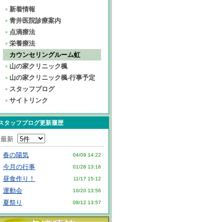
新着情報
青井医院診療案内
点滴療法
栄養療法
カウンセリングルーム虹
山の家クリニック楓
山の家クリニック楓-行事予定
スタッフブログ
サイトリンク
スタッフブログ更新履歴
最新
春の陽気
04/09 14:22
今月の行事
01/28 13:16
昼食作り！
11/17 15:12
運動会
10/20 13:56
夏祭り
08/12 13:57