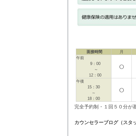
面接時間
月
午前
○
9：00
～
12：00
午後
○
15：30
～
18：00
完全予約制・１回５０分が
カウンセラーブログ（スタ