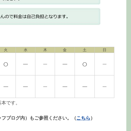
火
水
木
金
土
日
○
○
―
―
―
―
―
―
―
―
―
―
基本です。
ッフブログ内）もご参照ください。（
こちら
）